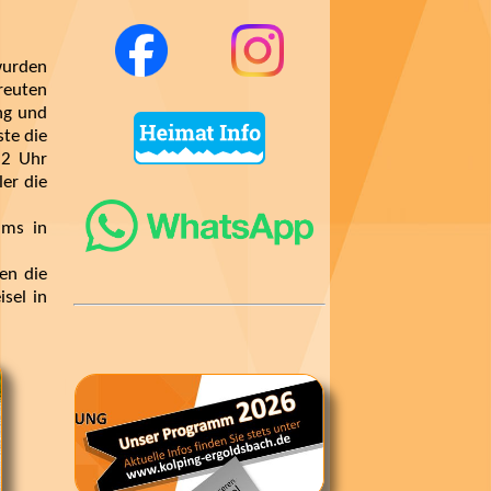
wurden
reuten
ng und
ste die
12 Uhr
er die
ims in
en die
sel in