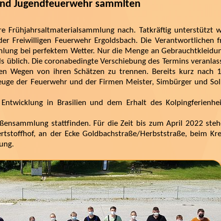
und Jugendfeuerwehr sammlten
re Frühjahrsaltmaterialsammlung nach. Tatkräftig unterstützt 
er Freiwilligen Feuerwehr Ergoldsbach. Die Verantwortlichen f
mmlung bei perfektem Wetter. Nur die Menge an Gebrauchtkleidu
ls üblich. Die coronabedingte Verschiebung des Termins veranlas
ren Wegen von ihren Schätzen zu trennen. Bereits kurz nach 
zeuge der Feuerwehr und der Firmen Meister, Simbürger und Soll
 Entwicklung in Brasilien und dem Erhalt des Kolpingferienhe
aßensammlung stattfinden. Für die Zeit bis zum April 2022 steh
rtstoffhof, an der Ecke Goldbachstraße/Herbststraße, beim Krei
ung.